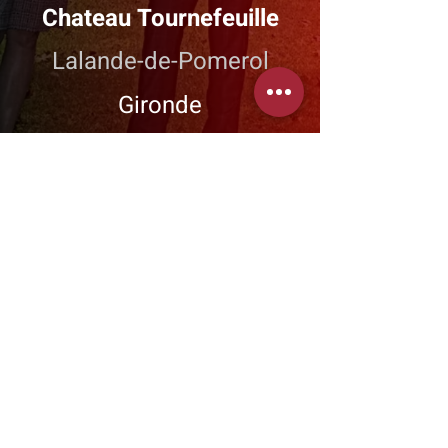
Chateau Tournefeuille
Lalande-de-Pomerol
Gironde
+ INFO
Wines - Spirits - Champagnes
775 Allee de Chadebec
19330 SAINT-GERMAIN-LES-VERGNES