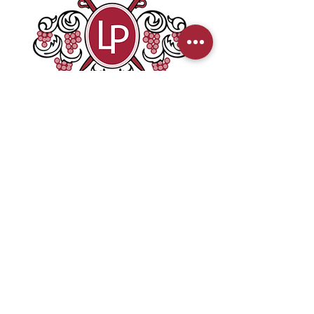
Wines - Spirits - Champagnes
775 Allee de Chadebec
19330 SAINT-GERMAIN-LES-VERGNES
Telephone:
06 73 48 42 30
Contact:
louis@maisonlouisplanchot.fr
Legal Notice
Privacy Policy
Sitemap
Realization: ACTION COM 19
Web & Communication Agency
www.actioncom19.com