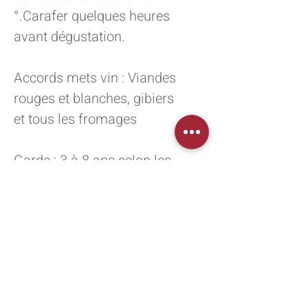
°.Carafer quelques heures
avant dégustation.
Accords mets vin : Viandes
rouges et blanches, gibiers
et tous les fromages
Garde : 3 à 8 ans selon les
millésimes
Récompenses Millésime
2020 : Médaille d’Argent
Bettane + Desseauve, prix
+ plaisir et Médaille d’Or,
Elle à Table