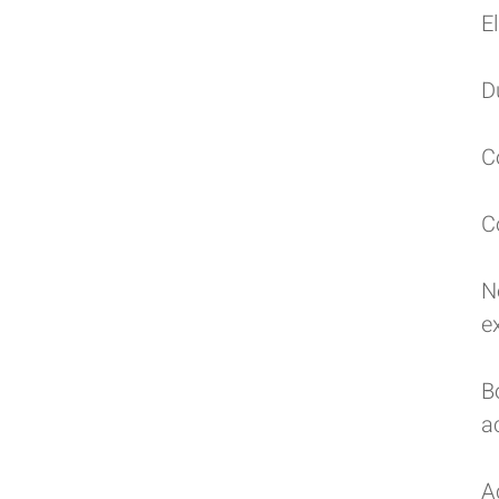
E
D
C
C
N
e
B
a
A