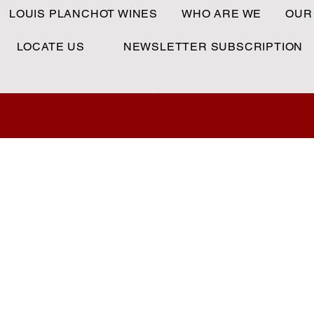
LOUIS PLANCHOT WINES
WHO ARE WE
OUR
LOCATE US
NEWSLETTER SUBSCRIPTION
MAISON LOUIS PLANCHOT
Vins - Champagnes - Spiritueux