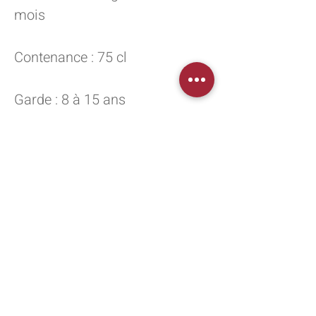
mois
Contenance : 75 cl
Garde : 8 à 15 ans
Vins - Champagnes - Spiritueux
775 Allée de Chadebec