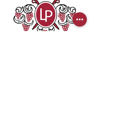
Vins - Champagnes - Spiritueux
775 Allée de Chadebec
19330 SAINT-GERMAIN-LES-VERGNES
Téléphone : 00 33
6 73 48 42 30
Contact :
louis@maisonlouisplanchot.fr
Mentions légales
Politique de confidentialité
Plan du site
Réalisation : ACTION COM 19
Agence Web & Communication
www.actioncom19.com