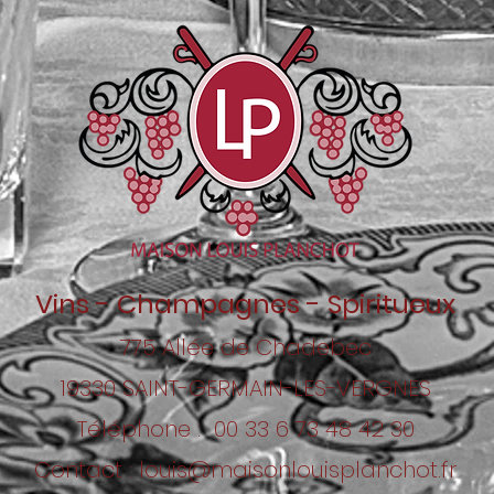
Vins - Champagnes - Spiritueux
775 Allée de Chadebec
19330 SAINT-GERMAIN-LES-VERGNES
Téléphone : 00 33
6 73 48 42 30
Contact :
louis@maisonlouisplanchot.fr