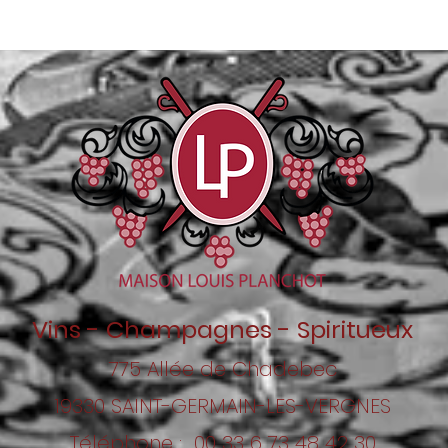
Vins - Champagnes - Spiritueux
775 Allée de Chadebec
19330 SAINT-GERMAIN-LES-VERGNES
Téléphone : 00 33
6 73 48 42 30