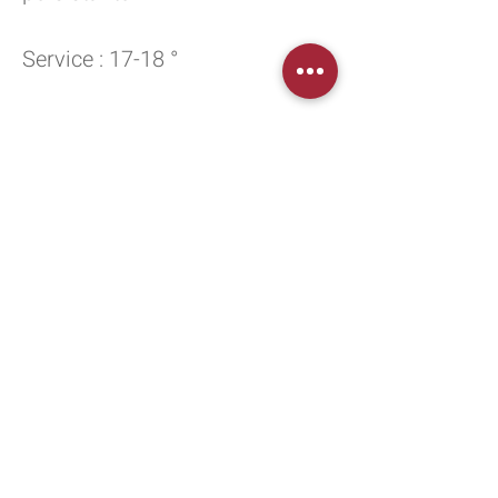
Service : 17-18 °
Accords des mets vin :
Agneau braisé ou sauce,
gibiers grillés ou rôtis,
fromages affinés
Garde : 8 à 15 ans