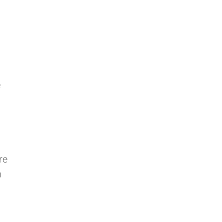
e
re
n