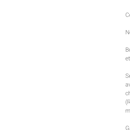
C
N
B
e
S
a
c
(
m
G