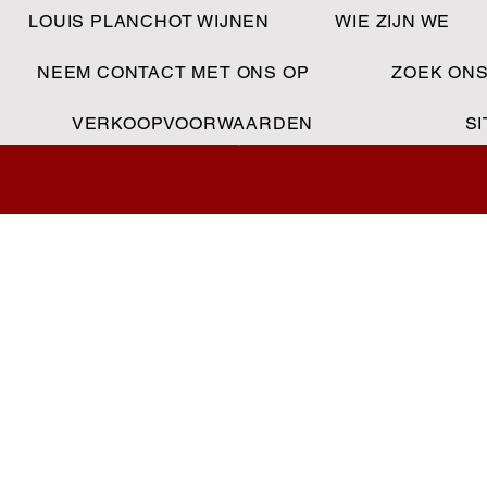
LOUIS PLANCHOT WIJNEN
WIE ZIJN WE
NEEM CONTACT MET ONS OP
ZOEK ON
MAISON LOUIS PLANCHOT
VERKOOPVOORWAARDEN
S
Vins - Champagnes - Spiritueux