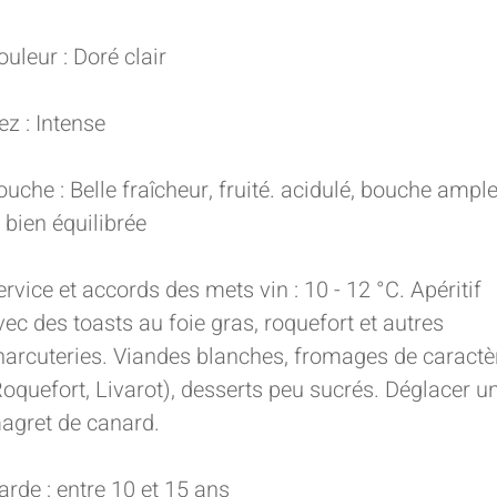
ouleur : Doré clair
ez : Intense
ouche : Belle fraîcheur, fruité. acidulé, bouche ampl
t bien équilibrée
ervice et accords des mets vin : 10 - 12 °C. Apéritif
vec des toasts au foie gras, roquefort et autres
harcuteries. Viandes blanches, fromages de caractè
Roquefort, Livarot), desserts peu sucrés. Déglacer u
agret de canard.
arde : entre 10 et 15 ans