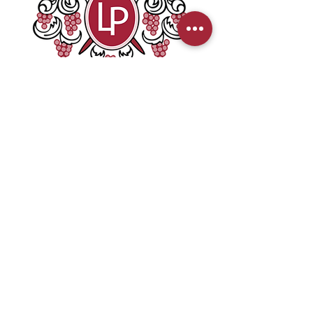
Wijnen - Gedistilleerd - Champagnes
775 Allee de Chadebec
19330 SAINT-GERMAIN-LES-VERGNES
Telefoon:
06 73 48 42 30
Contact:
louis@maisonlouisplanchot.fr
Juridische kennisgeving
Privacybeleid
Sitemap
Realisatie: ACTIE COM 19
Web & Communicatiebureau
www.actioncom19.com
april 2022 - ©