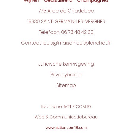
Wijnen - Gedistilleerd - Champagnes
775 Allee de Chadebec
19330 SAINT-GERMAIN-LES-VERGNES
Telefoon:
06 73 48 42 30
Contact:
louis@maisonlouisplanchot.fr
Juridische kennisgeving
Privacybeleid
Sitemap
Realisatie: ACTIE COM 19
Web & Communicatiebureau
www.actioncom19.com