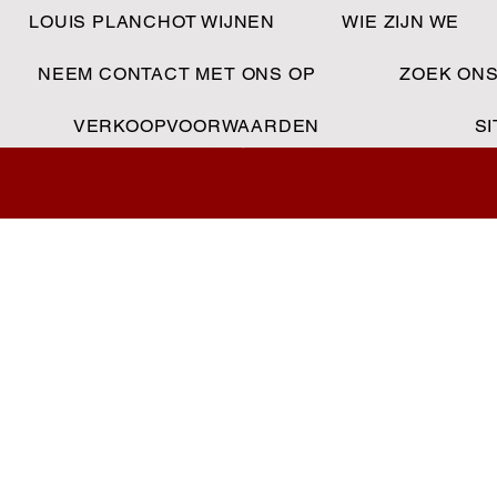
LOUIS PLANCHOT WIJNEN
WIE ZIJN WE
NEEM CONTACT MET ONS OP
ZOEK ON
MAISON LOUIS PLANCHOT
VERKOOPVOORWAARDEN
S
Vins - Champagnes - Spiritueux