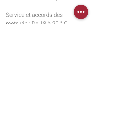
Service et accords des
mets vin : De 18 à 20 ° C.
Côte de bœuf grillée,
rumsteck poêlé au poivre,
daube provençale
Garde : 5 à 8 ans