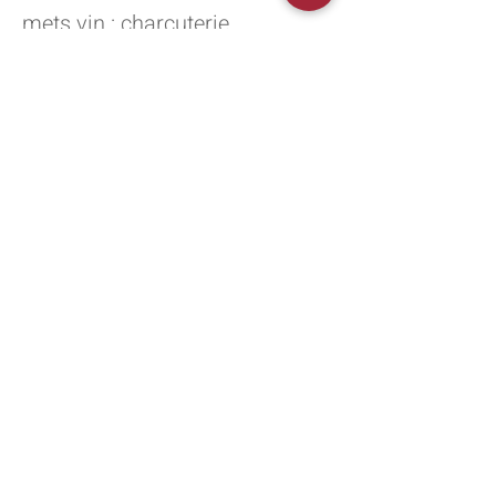
mets vin : charcuterie,
viandes blanches, plateau
de fromages
Garde : 8 à 20 ans
Vins - Champagnes - Spiritueux
775 Allée de Chadebec